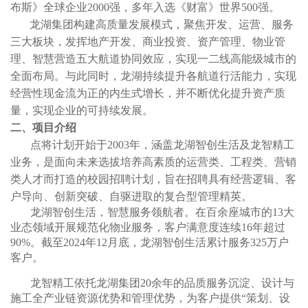
布斯》全球企业
2000强，多年入选《财富》世界500强。
龙湖集团构建高质量发展模式，聚焦开发、运营、服务
三大板块，发挥地产开发、商业投资、资产管理、物业管
理、智慧营造五大航道协同效应，实现一二线高能级城市的
全面布局。与此同时，龙湖持续提升各航道行活能力，实现
经营性现金流为正的内生式增长，并不断优化提升资产质
量，实现企业的可持续发展。
二、
项目介绍
点将计划开始于
2003年，涵盖龙湖智创生活及龙智精工
业务，是面向未来选拔培养高素质的运营类、工程类、营销
类人才而打造的校园招聘计划，旨在招聘具有经营逻辑、客
户导向、创新突破、自驱进取的复合型管理精英。
龙湖智创生活，
智慧服务领航者
。在百余座城市的
13大
业态领域开展规范化物业服务，客户满意度连续1
6
年超过
90%。截至202
4
年
12月底，龙湖智创生活累计服务325万户
客户
。
龙智精工依托龙湖
集团
20余年的品质服务沉淀、设计与
施工全产业链资源优势和管理优势，为客户提供“策划、设