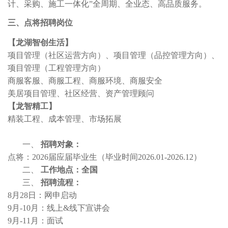
计、采购、施工一体化”全周期、全业态、高品质服务。
三、点将招聘岗位
【龙湖智创生活】
项目管理（社区运营方向）、项目管理（品控管理方向）
、
项目管理（
工程管理
方向）
商
服
客服、
商服工程
、商
服环境
、商
服安全
美居项目管理、社区经营、资产管理顾问
【龙智精工】
精装
工程
、
成本管理、市场拓展
一、
招聘对象：
点将：
2
02
6
届应届毕业生（毕业时间
2
02
6
.0
1
-
202
6
.
12
）
二、
工作地点：全国
三、
招聘流程：
8
月
28
日：网申启动
9
月
-
10
月：线上
&线下宣讲会
9
月
-
11
月：面试