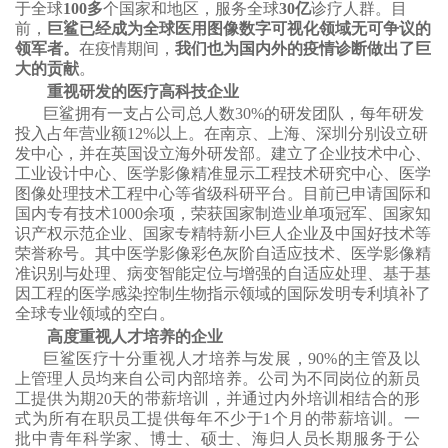
于全球
100
多
个国家和地区，服务全球
3
0
亿
诊疗人群。目
前，
巨鲨已经成为全球医用图像数字可视化领域无可争议的
领军者。
在疫情期间，
我们也为国内外的疫情诊断做出了巨
大的贡献
。
重视研发的医疗高科技企业
巨鲨拥有一支占公司总人数
30%的研发团队，每年研发
投入占年营业额12%以上。在南京、上海、深圳分别设立研
发中心，并在英国设立海外研发部。
建立
了
企业技术中心、
工业设计中心
、医学影像精准显示工程技术研究中心、医学
图像处理技术工程中心
等省级科研平台
。目前已申请国际和
国内专有技术
1000余项，荣获国家制造业单项冠军、国家知
识产权示范企业、国家专精特新小巨人企业及中国好技术等
荣誉称号。其中医学影像彩色灰阶自适应技术、医学影像精
准识别与处理、病变智能定位与增强的自适应处理、基于基
因工程的医学感染控制生物指示领域的国际发明专利填补了
全球专业领域的空白。
高度重视人才培养
的企业
巨鲨医疗十分重视人才培养与发展，
90%的主管及以
上管理人员均来自公司内部培养。公司为不同岗位的新员
工提供为期
20
天的带薪培训，并通过内外培训相结合的形
式为所有在职员工提供每年不少于
1个月的带薪培训。一
批中青年科学家、博士、硕士、海归人员长期服务于公