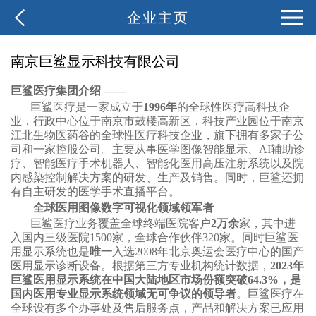
企业主页
南京巨鲨显示科技有限公司
巨鲨医疗集团介绍
——
巨鲨医疗是一家成立于
1996年
的全球性医疗高科技企
业
，
行政中心位于南京
市鼓楼高新区
，科技产业园位于南京
江北生物医药谷的全球性医疗科技企业，旗下拥有多家子公
司和一家控股公司。主要从事医学图像智能显示、
AI辅助诊
疗、智能医疗手术机器人、智能化医用高压注射系统以及院
内感染控制解决方案的研发、生产及销售。
同时，巨鲨还拥
有自主研发的医学手术直播平台。
全球医用图像数字可视化领域领军者
巨鲨医疗业务覆盖全球终端医院客户
2
万余
家，其中进
入国内三级医院
1
5
00家，全球合作伙伴320家。
同时巨鲨医
用显示系统也是
唯一
入选
2008年北京奥运会医疗中心的国产
医用显示诊断设备。根据第三方专业机构统计数据，
202
3
年
巨鲨医用显示系统在中国大陆地区市场份额突破
64.
3
%，是
国内医用专业显示系统领域无可争议的领导者
。巨鲨医疗在
全球设有多个办事处及售后服务点，
产品和解决方案已应用