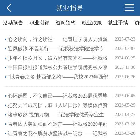
就业指导
活动预告
职业测评
咨询预约
就业政策
就业手续
访
就业典型
心之所向，行之所往——记管理学院人力资源
2025-07-23
管理专业2001班张钰敏
迎风破浪 不畏前行——记我校法学院法学专
2025-07-07
业2001班张皓凯
少年不惧岁月长，彼方尚有荣光在——记我校
2024-06-25
生物技术与食品科学学院食品科学与工程卓越
中国日报社报道我校公共管理学院优秀校友李
2023-11-30
人才实验2001班朱琳
廷辉援藏事迹
“以青春之名 赴西部之约”——我校2023年西部
2023-06-26
计划志愿者代表风采展示
心怀感恩，不负自己——记我校2023届优秀毕
2023-06-05
业生徐田雅慧
把努力当成习惯，获《人民日报》等媒体点赞
2023-05-29
——记我校2008级马克思主义基本原理专业校
诸事欣然 悦纳万物——记法学院优秀毕业生
2023-04-27
友韩雷
万欣悦
青春因大美新疆而不迷茫——记我校2020年赴
2023-03-28
新疆西部计划志愿者
让青春之花在脱贫攻坚决战中绽放——记我校
2023-03-28