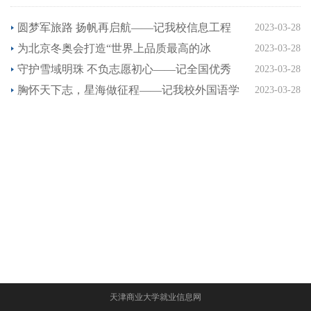
2020年赴西藏、甘肃、云南西部计划志愿者
圆梦军旅路 扬帆再启航——记我校信息工程
2023-03-28
学院电子商务1703班学生李美盛
为北京冬奥会打造“世界上品质最高的冰
2023-03-28
场”——记我校1989级制冷工程系校友马进
守护雪域明珠 不负志愿初心——记全国优秀
2023-03-28
共青团员、我校2019届校友李廷辉
胸怀天下志，星海做征程——记我校外国语学
2023-03-28
院优秀毕业生李枝蓉
天津商业大学就业信息网