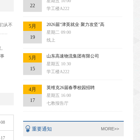
星期五 10:00
22
学工楼A222
2026届“津英就业·聚力攻坚”高
我们从不
5月
星期二 09:00
……
19
线上
馆。
理事
山东高速物流集团有限公司
5月
星期五 10:30
15
学工楼A222
英维克26届春季校园招聘
4月
星期五 16:00
17
七教报告厅
-08
重要通知
MORE>>
-17