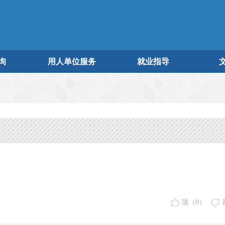
询
用人单位服务
就业指导
顶（
0
）