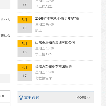
星期五 10:00
22
学工楼A222
2026届“津英就业·聚力攻坚”高
5月
师执业人
星期二 09:00
19
线上
任和社会
山东高速物流集团有限公司
5月
星期五 10:30
15
学工楼A222
英维克26届春季校园招聘
4月
星期五 16:00
17
七教报告厅
-08
重要通知
MORE>>