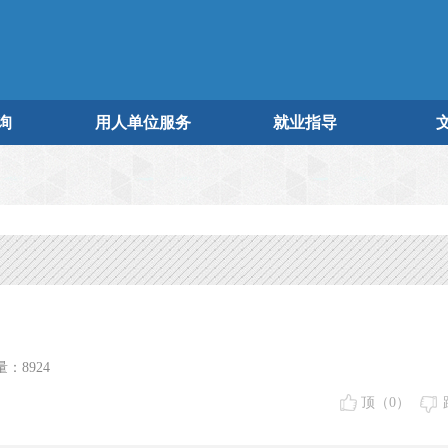
询
用人单位服务
就业指导
：8924
顶（
0
）