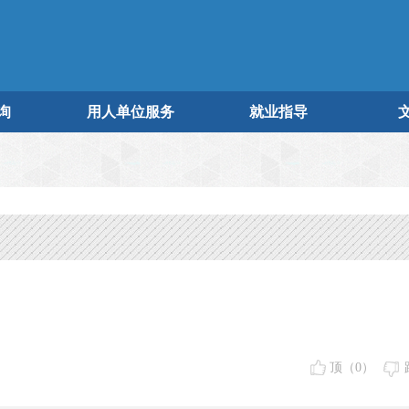
询
用人单位服务
就业指导
顶（
0
）