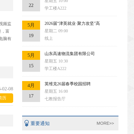
星期五 10:00
22
学工楼A222
2026届“津英就业·聚力攻坚”高
视频监
5月
星期二 09:00
轻，富
19
线上
电脑有
山东高速物流集团有限公司
5月
星期五 10:30
15
学工楼A222
英维克26届春季校园招聘
4月
-02-08
星期五 16:00
17
简历
七教报告厅
重要通知
MORE>>