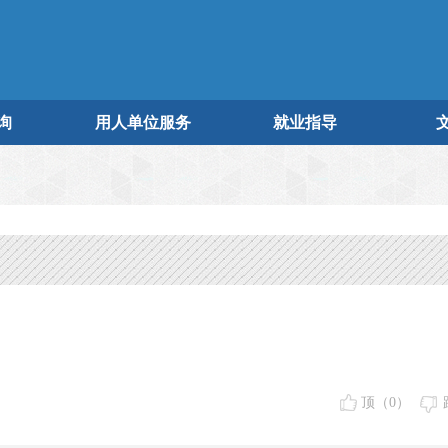
询
用人单位服务
就业指导
顶（
0
）