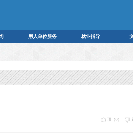
询
用人单位服务
就业指导
顶（
0
）