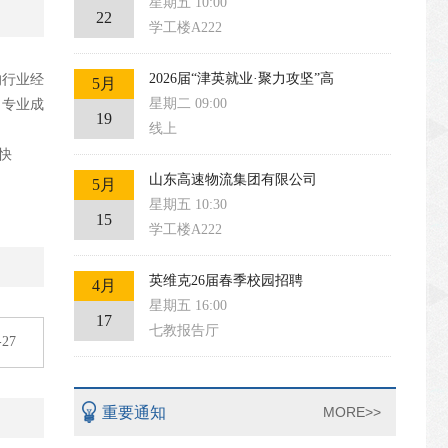
星期五 10:00
22
学工楼A222
2026届“津英就业·聚力攻坚”高
的行业经
5月
星期二 09:00
、专业成
19
线上
快
山东高速物流集团有限公司
5月
星期五 10:30
15
学工楼A222
英维克26届春季校园招聘
4月
星期五 16:00
17
七教报告厅
-27
重要通知
MORE>>