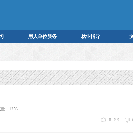
询
用人单位服务
就业指导
量：1256
顶（
0
）