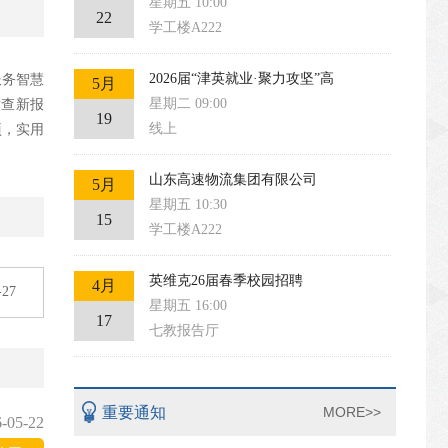
星期五 10:00
22
学工楼A222
2026届“津英就业·聚力攻坚”高
服务智慧
5月
星期二 09:00
术查新报
19
线上
项，实用
山东高速物流集团有限公司
5月
星期五 10:30
15
学工楼A222
英维克26届春季校园招聘
4月
-27
星期五 16:00
17
七教报告厅
重要通知
MORE>>
-05-22