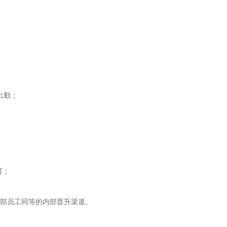
出勤；
可；
内部员工同等的内部晋升渠道。