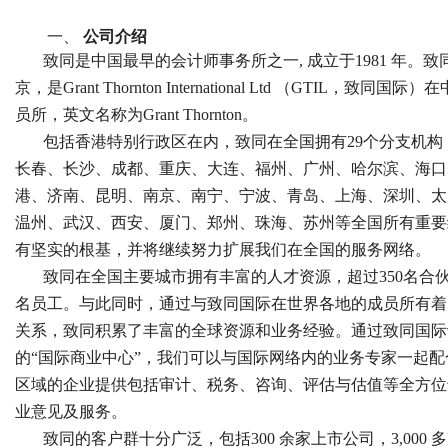
一、
公司介绍
致同是中国最早的会计师事务所之一
, 成立于1981 年
京，是Grant Thornton International Ltd （GTIL，致同
员所，英文名称为Grant Thornton。
包括香港特别行政区在内，致同在全国拥有
2
9
个分支机构
长春、长沙、成都、重庆、大连、福州、广州、哈尔滨、海口
港、济南、昆明、南京、南宁、宁波、青岛、上海、深圳、太
温州、武汉、西安、厦门、郑州、珠海、苏州等全国所有重要
有坚实的根基，并将继续努力扩展我们在全国的服务网络。
致同在全国主要城市拥有丰富的人才资源，超过
3
5
0名合
名员工。与此同时，通过与致同国际在世界各地的成员所有着
关系，致同积累了丰富的全球资源和业务经验。通过致同国际
的“国际商业中心”，我们可以与国际网络内的业务专家一起配
区域的企业提供包括审计、税务、咨询、评估与估值等全方位
业意见及服务。
致同的客户群十分广泛，包括
3
00 余家上市公司，3,000