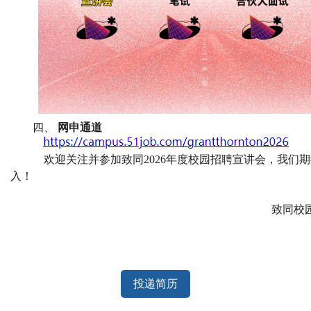
四、
网申通道
欢迎关注并参加致同
202
6
年度校园招聘宣讲会，我们期
入！
致同校
投递简历