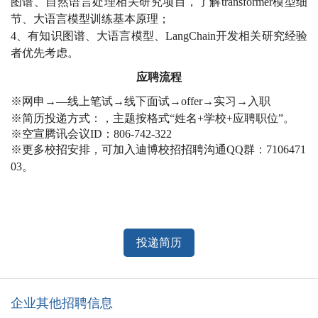
图谱、自然语言处理相关研究项目，了解transformer模型细
节、大语言模型训练基本原理；
4、有知识图谱、大语言模型、LangChain开发相关研究经验
者优先考虑。
应聘流程
※
网申
→—
线上笔试
→线下
面试
→
offer
→
实习
→
入职
※
简历投递方式：
，主题按格式
“姓名+学校+应聘职位”。
※
空宣腾讯会议
I
D：806-742-322
※
更多校招安排，可加入迪博校招招聘沟通
QQ群：7106471
03。
投递简历
企业其他招聘信息