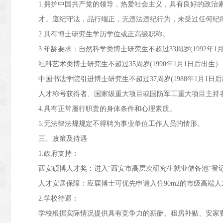
1.
拥护中国共产党的领导，热爱社会主义，具有良好的政治
才。遵纪守法，品行端正，无违法违纪行为，未受过任何纪
2.
具有博士研究生学历学位或正高级职称。
3.
年龄要求：自然科学类博士研究生不超过
33
周岁
(1992
年
1
社科艺术类博士研究生不超过
35
周岁
(1990
年
1
月
1
日后出生）
中国书法学院引进博士研究生不超过
37
周岁
(1988
年
1
月
1
日后
人才称号获得者、国家级重大项目或国防军工重大项目主持
4.
具有正常履行职责的身体条件和心理素质。
5.
无法律法规规定不得聘为事业单位工作人员的情形。
三、政策及待遇
1.
政府支持：
西安硕博人才奖：进入
“西安市高层次研究生就业储备池”
人才安居保障：应届博士可优先申请入住
90m2
的市级高端人
2.
学校待遇：
学校根据实际情况提供具有竞争力的薪酬、租房补贴、安家