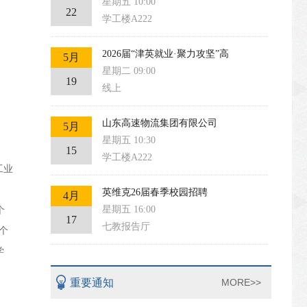
星期五 10:00
22
学工楼A222
2026届“津英就业·聚力攻坚”高
5月
星期二 09:00
19
线上
山东高速物流集团有限公司
5月
星期五 10:30
15
学工楼A222
工业
英维克26届春季校园招聘
4月
星期五 16:00
个
17
七教报告厅
个
学
重要通知
MORE>>