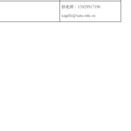
孙老师：
15929917196
xagdfz@xatu.edu.cn