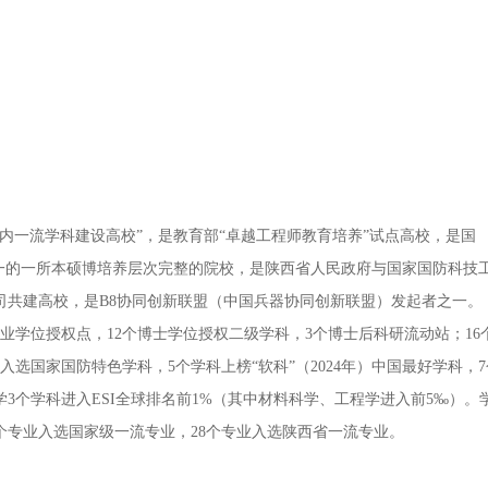
国内一流学科建设高校”，是教育部“卓越工程师教育培养”试点高校，是国
一的一所本硕博培养层次完整的院校，是陕西省人民政府与国家国防科技
司共建高校，是
B8
协同创新联盟（中国兵器协同创新联盟）发起者之一。
专业学位授权点，
12
个博士学位授权二级学科，
3
个博士后科研流动站；
16
入选国家国防特色学科，
5
个学科上榜“软科”（
2024
年）中国最好学科，
7
学
3
个学科进入
ESI
全球排名前
1%
（其中材料科学、工程学进入前
5
‰）。
个专业入选国家级一流专业，
28
个专业入选陕西省一流专业。