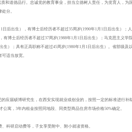
素质和道德品行。忠诚党的教育事业，担当立德树人责任，为党育人，为
律处分。
月
1
日后出生），有博士后经历者不超过
35
周岁
(1990
年
1
月
1
日后出生）；人
，有博士后经历者不超过
37
周岁
(1988
年
1
月
1
日后出生）；马克思主义学
出生）；具有正高职称不超过
45
周岁
(1980
年
1
月
1
日后出生）。省部级及
者可适当放宽。
登记的应届硕博研究生，在西安实现就业或创业的，按照一定的标准进行补
才公寓，
3
年内租金按照同地段、同类型商品住房市场价格
50%
确定。
费、科研启动费等，子女享受附中、附小就读资格。