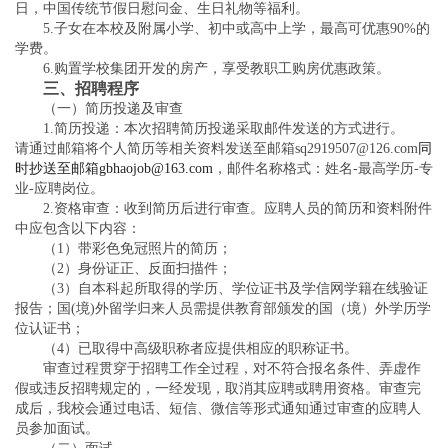
日，中国传统节假日慰问金、生日礼物等福利。
5.子女在本校及附属小学、初中或高中上学，最高可优惠90%的
学费。
6.购置学校集团开发的房产，享受教职工购房优惠政策。
三、招聘程序
（一）简历投递及审查
1.简历投递：本次招聘简历投递采取邮件发送的方式进行。
请通过邮箱将个人简历等相关资料发送至邮箱
sq2919507@126.com
同
时抄送至邮箱
gbhaojob@163.com
，邮件名称格式：姓名
-最高学历-专
业-应聘岗位。
2.资格审查：收到简历后进行审查。应聘人员的简历和资料附件
中应包含以下内容：
（
1）带彩色免冠照片的简历；
（
2）身份证正、反面扫描件；
（
3）自本科起所取得的学历、学位证书及学信网学籍在线验证
报告；国(境)外留学归来人员需提供教育部颁发的国（境）外学历学
位认证书；
（
4）已取得中高级职称者应提供相应的职称证书。
审查过程贯穿于招聘工作全过程，对不符合报名条件、弄虚作
假或违反招聘规定的，一经发现，取消其应聘或聘用资格。审查完
成后，我校会通过电话、短信、微信等形式通知通过审查的应聘人
员参加面试。