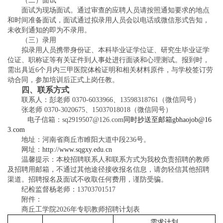
（二）面试
面试为现场面试。通过审查的应聘人员请按照通知要求的地点
和时间准备面试，面试通过拟录用人员会以电话或微信形式告知，
未收到通知的即为不录用。
（三）录用
拟录用人员携带身份证、本科毕业证学位证、研究生毕业证学
位证、职称证等有关证件到人事处进行面谈和心理测试。报到时，
需出具近
6个月内三甲医院体检证明和相关材料原件，与学校签订劳
动合同，参加培训后正式上岗任教。
四、联系方式
联系人：彭老师
0370-6033966、13598318761（微信同号）
张老师
0370-3020675、15037018018（微信同号）
电子信箱：sq2919507@126.com
同时抄送至邮箱
gbhaojob@16
3.com
地址：河南省商丘市睢阳大道中段
236号。
网址：
http://www.sqgxy.edu.cn
温馨提示：本校招聘联系人和联系方式为我校负责招聘的教师
及招聘用邮箱，不通过其他途径接收报名信息，请勿轻信其他招聘
渠道。招聘报名及面试不收取任何费用，谨防受骗。
纪检监督杨老师：
13703701517
附件：
商丘工学院
2026年专职教师招聘计划表
需求计划