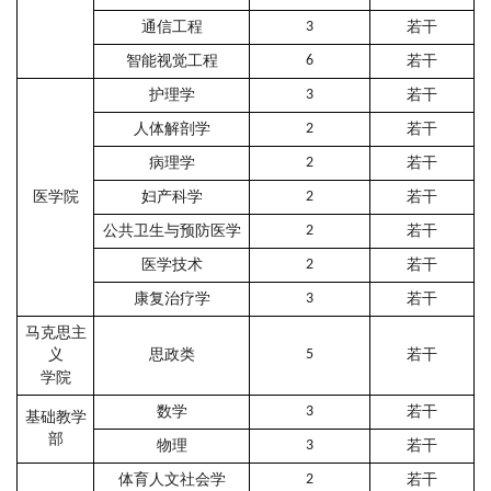
通信工程
3
若干
智能视觉工程
6
若干
护理学
3
若干
人体解剖学
2
若干
病理学
2
若干
医学院
妇产科学
2
若干
公共卫生与预防医学
2
若干
医学技术
2
若干
康复治疗学
3
若干
马克思主
义
思政类
5
若干
学院
数学
3
若干
基础教学
部
物理
3
若干
体育人文社会学
2
若干