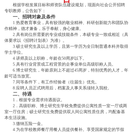
根据学校发展目标和师资队伍建设规划，现面向社会公开招聘
专职教师，公告如下：
一、招聘对象及条件
1.热爱教育事业，具有较强的敬业精神、科研创新能力和团队协
作精神，德才兼备，乐于奉献，身心健康。
2.具有岗位所需要的专业或技能条件，本硕专业一致或相近（具
体要求以《招聘计划表》为准）。
3.硕士研究生及以上学历，且第一学历为全日制普通本科并取得
学士学位。
4.讲师及以上职称，年龄在50周岁以下。
5.具有行业背景或工程背景的企事业单位高级职称人员。
6.博士研究生，年龄原则上不超过45周岁，特别优秀的人才，年
龄可适当放宽。
7.同等条件下，有工作经验者（往届生）优先。
8.应聘人员正式聘用后，档案及人事关系须转入我校。
二、待遇
1．根据专业需求待遇面议。
2．高级职称、博士研究生学校免费提供公寓性质一室一厅或两
室一厅住房；硕士研究生免费提供双人间公寓性质住房，均配备基
本生活设施。
3.缴纳五险一金。
4.为在学校教师餐厅用餐人员提供餐补。享受国家规定的节假