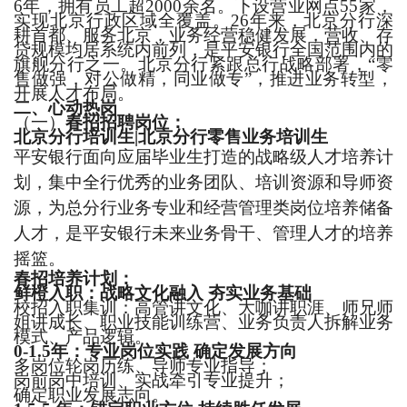
6
年，拥有员工超
2000余名。下设营业网点5
5
家，
实现北京行政区域全覆盖。
2
6
年来，北京分行深
耕首都、服务北京，业务经营稳健发展，营收、存
贷规模均居系统内前列，是平安银行全国范围内的
旗舰分行之一。北京分行紧跟总行战略部署，
“零
售做强，对公做精，同业做专”，推进业务转型，
开展人才布局。
二、
心动热岗
（一）
春招招聘岗位：
北京分行培训生
|北京分行零售业务培训生
平安银行面向应届毕业生打造的战略级人才培养计
划，集中全行优秀的业务团队、培训资源和导师资
源，为总分行业务专业和经营管理类岗位培养储备
人才，是平安银行未来业务骨干、管理人才的培养
摇篮。
春招培养计划：
鲜橙入职：战略文化融入
夯实业务基础
校招入职集训：高管讲文化、大咖讲职涯、师兄师
姐讲成长、职业技能训练营、业务负责人拆解业务
模式、产品逻辑。
0-1.5年：专业岗位实践 确定发展方向
多岗位轮岗历练、导师专业指导；
岗前岗中培训、实战牵引专业提升；
确定职业发展志向。