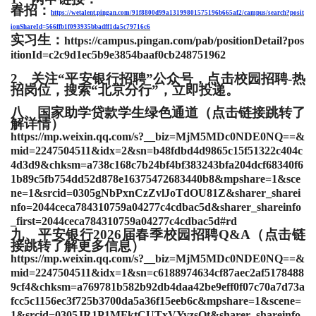
春招：
https://wetalent.pingan.com/91f8800d99a13199801575196b665af2/campus/search?posit
ionShareId=566ffb1f093935bbadff1da5c79716c6
实习生：
https://campus.pingan.com/pab/positionDetail?pos
itionId=c2c9d1ec5b9e3854baaf0cb248751962
2、
关注
“平安银行招聘”
公众号，点击校园招聘
-热
招岗位，搜索
“
北京分行
”
，立即投递
。
八、
国家助学贷款学生绿色通道（点击链接跳转了
解详情）
https://mp.weixin.qq.com/s?__biz=MjM5MDc0NDE0NQ==&
mid=2247504511&idx=2&sn=b48fdbd4d9865c15f51322c404c
4d3d9&chksm=a738c168c7b24bf4bf383243bfa204dcf68340f6
1b89c5fb754dd52d878e16375472683440b8&mpshare=1&sce
ne=1&srcid=0305gNbPxnCzZvlJoTdOU81Z&sharer_sharei
nfo=2044ceca784310759a04277c4cdbac5d&sharer_shareinfo
_first=2044ceca784310759a04277c4cdbac5d#rd
九、
平安银行
2026届春季校园招聘Q&A（点击链
接跳转了解更多信息）
https://mp.weixin.qq.com/s?__biz=MjM5MDc0NDE0NQ==&
mid=2247504511&idx=1&sn=c6188974634cf87aec2af5178488
9cf4&chksm=a769781b582b92db4daa42be9eff0f07c70a7d73a
fcc5c1156ec3f725b3700da5a36f15eeb6c&mpshare=1&scene=
1&srcid=0305JR1P1MFktCUTxVYvzsOt&sharer_shareinfo