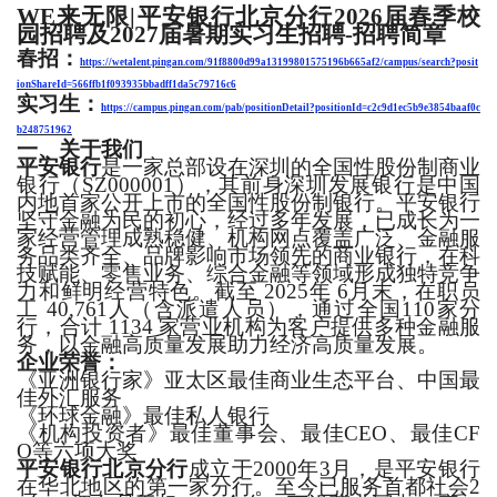
WE来无限|
平安银行北京分行
202
6
届
春季
校
园招聘及
2027届暑期实习生招聘-招聘
简章
春招：
https://wetalent.pingan.com/91f8800d99a13199801575196b665af2/campus/search?posit
ionShareId=566ffb1f093935bbadff1da5c79716c6
实习生：
https://campus.pingan.com/pab/positionDetail?positionId=c2c9d1ec5b9e3854baaf0c
b248751962
一、关于我们
平安银行
是一家总部设在深圳的全国性股份制商业
银行（
SZ000001），其前身深圳发展银行是中国
内地首家公开上市的全国性股份制银行。平安银行
坚守金融为民的初心，经过多年发展，已成长为一
家经营管理成熟稳健、机构网点覆盖广泛、金融服
务品类齐全、品牌影响市场领先的商业银行，在科
技赋能、零售业务、综合金融等领域形成独特竞争
力和鲜明经营特色。
截至
2025年 6月末，在职员
工 40,761人（含派遣人员），通过全国110家分
行，合计 1134 家营业机构为客户提供多种金融服
务，以金融高质量发展助力经济高质量发展。
企业荣誉：
《亚洲银行家》亚太区最佳商业生态平台、中国最
佳外汇服务
《环球金融》最佳私人银行
《机构投资者》最佳董事会、最佳
CEO、最佳CF
O等六项大奖
平安银行北京分行
成立于
2000年3月，是平安银行
在华北地区的第一家分行。至今已服务首都社会2