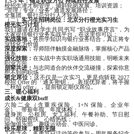
1.5-5 年：锚定职业方位 持续胜任发展
校招生潜才制管理，倾斜轮岗发展、培训资源；
“管理 / 专业 / 业务” 通道发展路径；
全集团、银行总分行人才轮动。
（二）
实习生招聘岗位：北京分行橙光实习生
橙光实习计划：
我们邀请在校学生共同书写
“职业故事序言”，为
大家提供银行业务实战平台，在这里你可以：
实战落地：
将所学知识与银行业务结合，真正将专
业转化为价值
深度探索：
导师陪伴触摸金融脉络，掌握核心产品
体系
强化技能：
在实战中夯实职场通用技能，明晰未来
职业方向
朋辈共进：
与志同道合的伙伴交流碰撞，探索你意
想不到的职场
锁定席位：
这不仅是一次实习，更是你斩获
2027
校招 Offer 的「通关密钥」。表现优异者，将手握
「秋招 offer」，提前锁定期仪席位。
三、
暖心福利
成长
&健康双buff
六险二金（含重疾保险、
1+N 保险、企业年
金）、带薪年假、年度体检；
健身房、公租房、女工福利、午餐补助、节日慰
问、特困帮扶、心晴热线；
瑜伽俱乐部、趣味运动会、中医问诊。
快乐星球，精彩无限
工作之余，多重节日活动等你参与～周年服务纪念