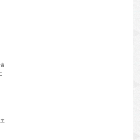
（含
工
思主