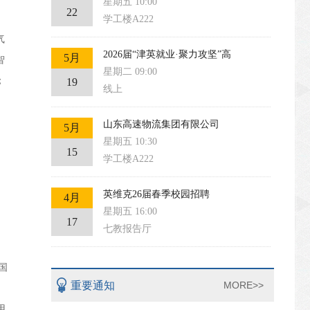
星期五 10:00
22
学工楼A222
气
2026届“津英就业·聚力攻坚”高
5月
智
星期二 09:00
；
19
线上
山东高速物流集团有限公司
5月
星期五 10:30
15
学工楼A222
英维克26届春季校园招聘
4月
星期五 16:00
17
七教报告厅
国
重要通知
MORE>>
用