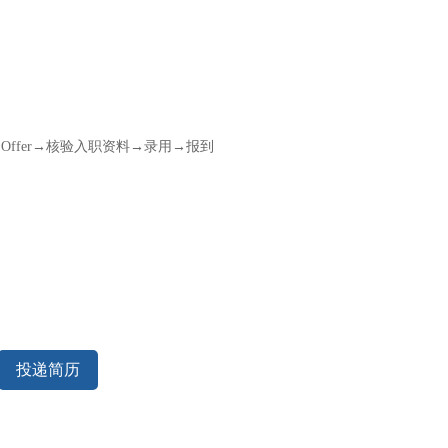
ffer→核验入职资料→录用→报到
投递简历