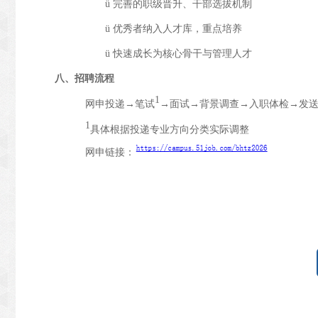
ü
完善的职级晋升、干部选拔机制
ü
优秀者纳入人才库，重点培养
ü
快速成长为核心骨干与管理人才
八、招聘流程
1
网申投递→笔试
→面试→背景调查→入职体检→发送O
1
具体根据投递专业方向分类实际调整
网申链接：