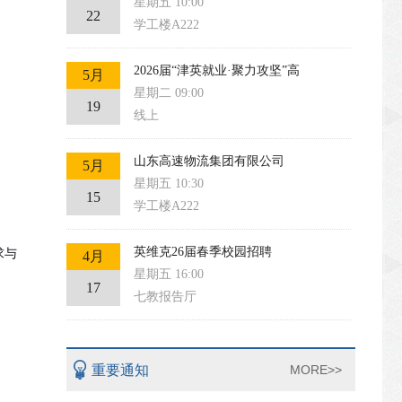
星期五 10:00
22
学工楼A222
2026届“津英就业·聚力攻坚”高
5月
星期二 09:00
19
线上
山东高速物流集团有限公司
5月
星期五 10:30
15
学工楼A222
英维克26届春季校园招聘
求与
4月
星期五 16:00
17
七教报告厅
重要通知
MORE>>