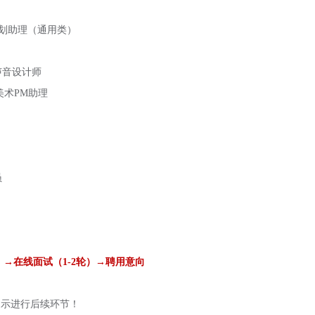
划助理（通用类）
声音设计师
美术
PM助理
员
）
→
在线
面试（
1-2轮）→
聘用意向
提示进行后续环节！