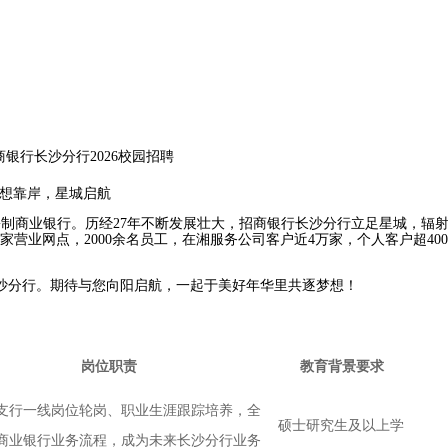
银行长沙分行2026校园招聘
想靠岸
，星城
启航
制商业银行。历经2
7
年不断发展壮大，招商银行长沙分行立足星城，辐
营业网点，2000
余
名员工，在湘服务公司客户近4万家，个人客户超40
沙分行。期待与您向阳启航，一起于美好年华里共逐梦想！
岗位职责
教育背景要求
支行一线岗位轮岗、职业生涯跟踪培养，全
硕士研究生及以上学
商业银行业务流程，成为未来长沙分行业务