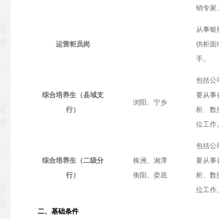
销专家
从事银
运营柜员岗
供柜面
手。
包括公
综合培养生（县域支
要从事
浏阳、宁乡
行）
析、数
位工作
包括公
综合培养生（二级分
株洲、湘潭
要从事
行）
衡阳、娄底
析、数
位工作
二
、基础条件