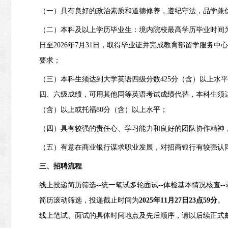
（一）
具有良好的政治素质和道德修养，遵纪守法，品学兼
（二）本科及以上学历毕业生：境内院校最高学历毕业时间为202
日至2026年7月31日，取得毕业证并完成教育部留学服务
要求；
（三）本科生须达到大学英语四级分数425分
（含）
以上水平
四、六级成绩，可用其他同等英语考试成绩代替，本科生须达
（含）以上或托福80分（含）以上水平；
（四）具有较强的责任心、学习能力和良好的团队协作精神
（五）有意在商业银行谋求职业发展，对招商银行有较强认
三、
招聘流程
线上投递简历筛选
--
统一笔试多轮面试
--
体检基本情况核查
--
简历滚动筛选，投递截止时间为
2025年11
月27
日23点59分
。
线上笔试、面试的具体时间地点及先后顺序，请以后续正式