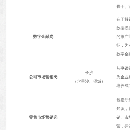
骨干、
在了解
数据挖
数字金融岗
的推广
征，为
数字金
从事银
长沙
公司市场营销岗
为企业
（含星沙、望城）
培养成
包括厅
知识，
零售市场营销岗
销、市
营，探