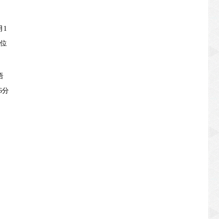
月1
岗位
语
6分