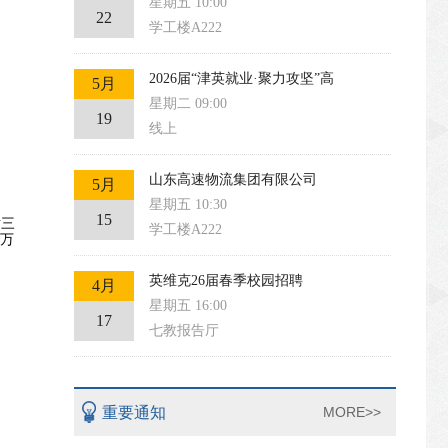
星期五 10:00
22
学工楼A222
2026届“津英就业·聚力攻坚”高
5月
星期二 09:00
19
线上
山东高速物流集团有限公司
5月
星期五 10:30
15
射三
学工楼A222
0万
英维克26届春季校园招聘
4月
星期五 16:00
17
七教报告厅
重要通知
MORE>>